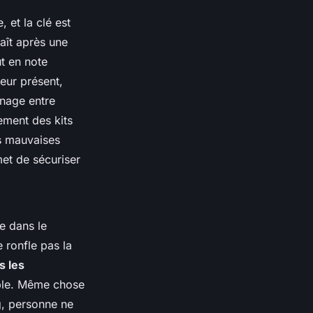
 et la clé est
aît après une
t en note
teur présent,
énage entre
lement des kits
es mauvaises
et de sécuriser
ée dans le
 ronfle pas la
s les
able. Même chose
ng, personne ne