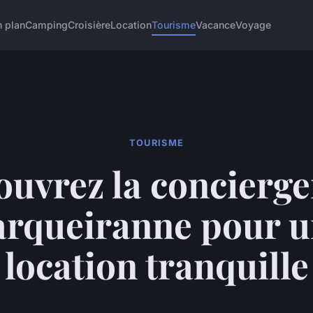
 plan
Camping
Croisière
Location
Tourisme
Vacance
Voyage
TOURISME
uvrez la concierge
rqueiranne pour 
location tranquille