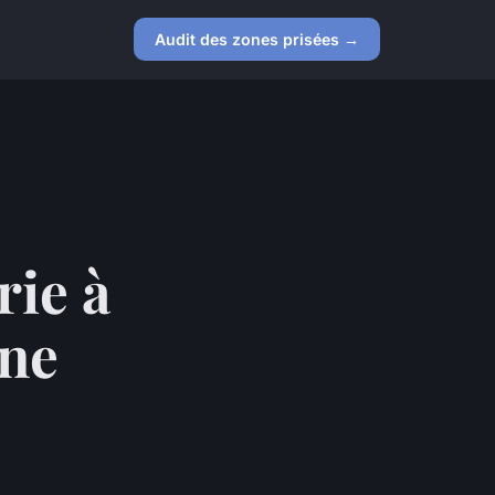
Audit des zones prisées →
rie à
une