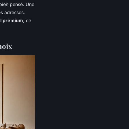
il bien pensé. Une
es adresses.
il premium
, ce
hoix