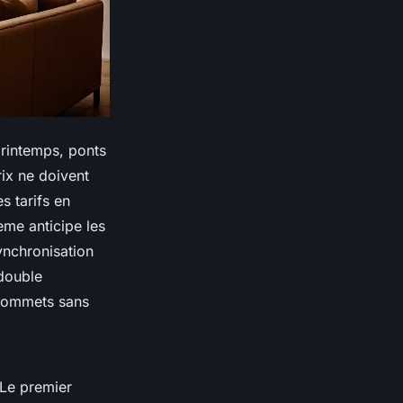
printemps, ponts
rix ne doivent
s tarifs en
me anticipe les
synchronisation
double
s sommets sans
. Le premier