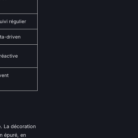
uivi régulier
ata-driven
 réactive
vent
e. La décoration
con épuré, en