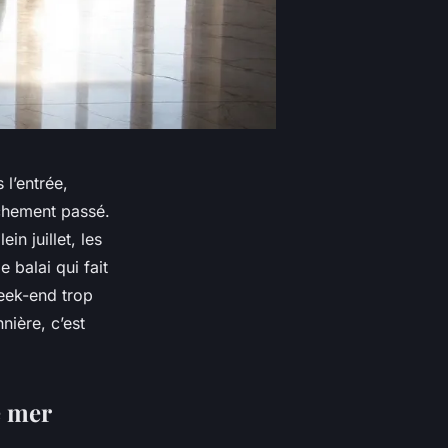
 l’entrée,
îchement passé.
n juillet, les
 balai qui fait
week-end trop
nière, c’est
e mer