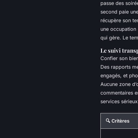
passe des soiré
second paie un
récupère son te
une occupation o
qui gère. Le temp
Le suivi trans
Confier son bien
Des rapports men
engagés, et phot
Aucune zone d’om
commentaires en
services sérieux
🔍 Critères