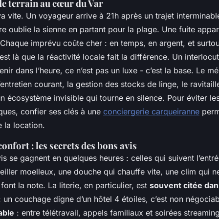
de terrain au cœur du Var
va vite. Un voyageur arrive à 21h après un trajet interminable,
e oublie la sienne en partant pour la plage. Une fuite appar
 Chaque imprévu coûte cher : en temps, en argent, et surtou
st là que la réactivité locale fait la différence. Un interlocu
enir dans l’heure, ce n’est pas un luxe - c’est la base. Le m
entretien courant, la gestion des stocks de linge, le ravitail
 un écosystème invisible qui tourne en silence. Pour éviter l
iques, confier ses clés à une
conciergerie carqueiranne
perm
 la location.
 confort : les secrets des bons avis
avis se gagnent en quelques heures : celles qui suivent l’entr
iller moelleux, une douche qui chauffe vite, une clim qui ne
 font la note. La literie, en particulier, est
souvent citée dan
 un couchage digne d’un hôtel 4 étoiles, c’est non négoci
able
: entre télétravail, appels familiaux et soirées streami