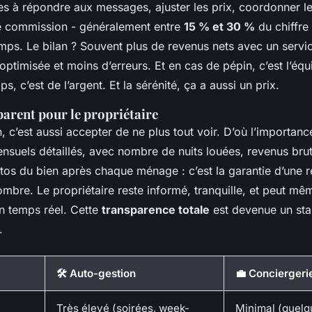
es à répondre aux messages, ajuster les prix, coordonner 
e commission - généralement entre
15 % et 30 %
du chiffre 
mps. Le bilan ? Souvent plus de revenus nets avec un servi
ptimisée et moins d’erreurs. Et en cas de pépin, c’est l’équ
s, c’est de l’argent. Et la sérénité, ça a aussi un prix.
parent pour le propriétaire
, c’est aussi accepter de ne plus tout voir. D’où l’importance 
suels détaillés, avec nombre de nuits louées, revenus bruts
os du bien après chaque ménage : c’est la garantie d’une re
bre. Le propriétaire reste informé, tranquille, et peut mêm
 temps réel. Cette
transparence totale
est devenue un sta
.
🛠️ Auto-gestion
💼 Conciergeri
Très élevé (soirées, week-
Minimal (quelq