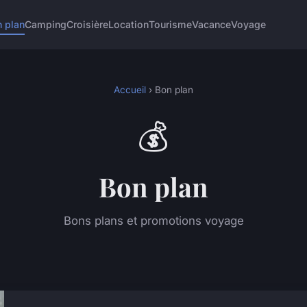
 plan
Camping
Croisière
Location
Tourisme
Vacance
Voyage
Accueil
› Bon plan
💰
Bon plan
Bons plans et promotions voyage