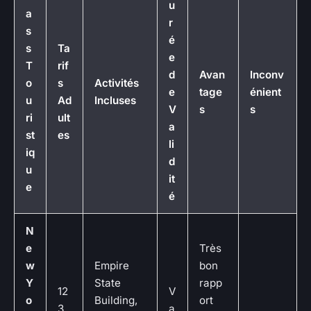
u
a
r
s
é
s
Ta
e
T
rif
d
Avan
Inconv
o
s
Activités
e
tage
énient
u
Ad
Incluses
V
s
s
ri
ult
a
st
es
li
iq
d
u
it
e
é
N
e
Très
w
Empire
bon
Y
State
rapp
12
V
o
Building,
ort
3
a