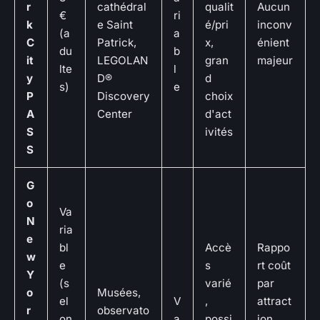
r
cathédral
qualit
Aucun
€
ri
k
e Saint
é/pri
inconv
(a
a
C
Patrick,
x,
énient
du
b
it
LEGOLAN
gran
majeur
lte
l
y
D®
d
s)
e
P
Discovery
choix
A
Center
d'act
S
ivités
S
G
o
Va
N
ria
e
bl
Accè
Rappo
w
e
s
rt coût
Y
(s
varié
par
o
Musées,
el
V
,
attract
r
observato
on
a
possi
ion