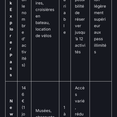
k
ires,
le
ri
bilité
légère
E
croisières
no
a
de
ment
x
en
m
b
réser
supéri
p
bateau,
br
l
ver
eur
lo
location
e
e
jusqu
aux
r
de vélos
d'
’à 12
pass
e
ac
activi
illimité
r
tiv
tés
s
P
ité
a
s)
s
s
14
Accè
6
s
N
€
varié
e
(1
1
,
Musées,
w
jo
à
rédu