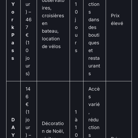
observato
Y
ur
1
ction
ires,
o
) –
0
s
croisières
Prix
r
46
j
dans
en
élevé
k
7
o
des
bateau,
P
€
u
bouti
location
a
(1
r
ques
de vélos
s
0
s
et
s
jo
resta
ur
urant
s)
s
14
Accè
6
s
€
varié
(1
1
,
D
jo
à
rédu
Décoratio
A
ur
1
ction
n de Noël,
Y
) –
0
s