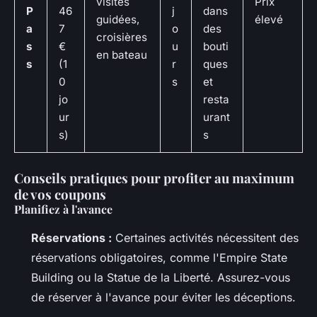
visites
Prix
P
46
j
dans
guidées,
élevé
a
7
o
des
croisières
s
€
u
bouti
en bateau
s
(1
r
ques
0
s
et
jo
resta
ur
urant
s)
s
Conseils pratiques pour profiter au maximum
de vos coupons
Planifiez à l'avance
Réservations :
Certaines activités nécessitent des
réservations obligatoires, comme l'Empire State
Building ou la Statue de la Liberté. Assurez-vous
de réserver à l'avance pour éviter les déceptions.