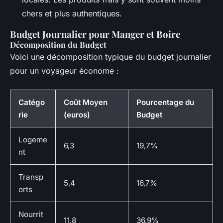
chers et plus authentiques.
Budget Journalier pour Manger et Boire
Décomposition du Budget
Voici une décomposition typique du budget journalier
pour un voyageur économe :
Catégo
Coût Moyen
Pourcentage du
rie
(euros)
Budget
Logeme
6,3
19,7%
nt
Transp
5,4
16,7%
orts
Nourrit
11,8
36,9%