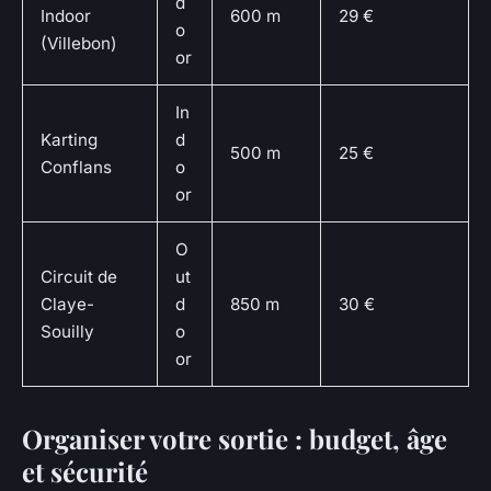
d
Indoor
600 m
29 €
o
(Villebon)
or
In
Karting
d
500 m
25 €
Conflans
o
or
O
Circuit de
ut
Claye-
d
850 m
30 €
Souilly
o
or
Organiser votre sortie : budget, âge
et sécurité