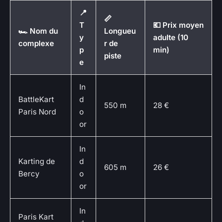
📍
📏
T
💶 Prix moyen
🏎️ Nom du
Longueu
y
adulte (10
complexe
r de
p
min)
piste
e
In
BattleKart
d
550 m
28 €
Paris Nord
o
or
In
Karting de
d
605 m
26 €
Bercy
o
or
In
Paris Kart