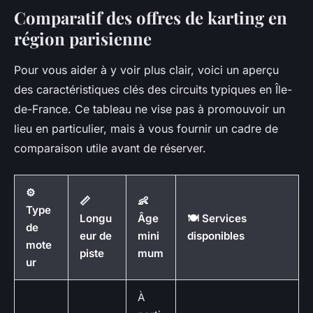
Comparatif des offres de karting en
région parisienne
Pour vous aider à y voir plus clair, voici un aperçu
des caractéristiques clés des circuits typiques en Île-
de-France. Ce tableau ne vise pas à promouvoir un
lieu en particulier, mais à vous fournir un cadre de
comparaison utile avant de réserver.
⚙️
📏
👶
Type
Longu
Âge
🍽️ Services
de
eur de
mini
disponibles
mote
piste
mum
ur
À