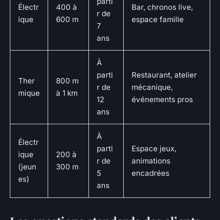
parti
Électr
400 à
Bar, chronos live,
r de
ique
600 m
espace famille
7
ans
À
parti
Restaurant, atelier
Ther
800 m
r de
mécanique,
mique
à 1 km
12
événements pros
ans
À
Électr
parti
Espace jeux,
ique
200 à
r de
animations
(jeun
300 m
5
encadrées
es)
ans