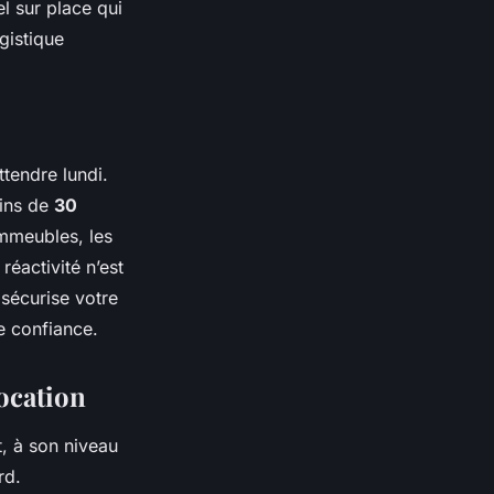
l sur place qui
gistique
ttendre lundi.
oins de
30
immeubles, les
réactivité n’est
 sécurise votre
re confiance.
location
t, à son niveau
rd.