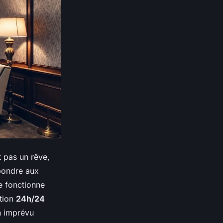
t pas un rêve,
épondre aux
e fonctionne
ation
24h/24
n imprévu