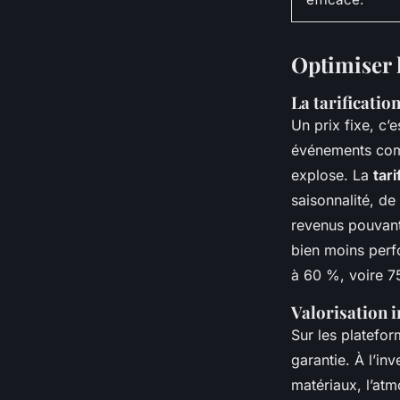
Optimiser l
La tarificati
Un prix fixe, c’
événements co
explose. La
tar
saisonnalité, de
revenus pouvant
bien moins perf
à 60 %, voire 7
Valorisation 
Sur les platefor
garantie. À l’in
matériaux, l’atm