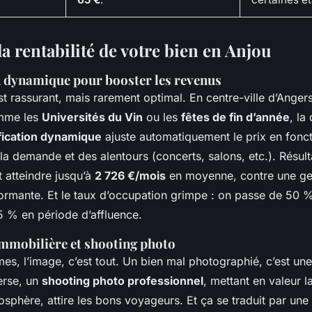
a rentabilité de votre bien en Anjou
on dynamique pour booster les revenus
est rassurant, mais rarement optimal. En centre-ville d’Angers
mme les
Universités du Vin
ou les
fêtes de fin d’année
, l
ification dynamique
ajuste automatiquement le prix en fonct
 la demande et des alentours (concerts, salons, etc.). Résult
 atteindre jusqu’à
2 726 €/mois
en moyenne, contre une ges
ormante. Et le taux d’occupation grimpe : on passe de 50 
5 % en période d’affluence.
immobilière et shooting photo
mes, l’image, c’est tout. Un bien mal photographié, c’est un
verse, un
shooting photo professionnel
, mettant en valeur l
osphère, attire les bons voyageurs. Et ça se traduit par une 