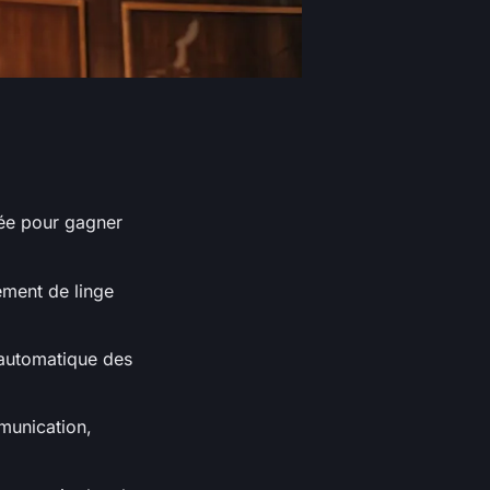
rée pour gagner
ement de linge
 automatique des
mmunication,