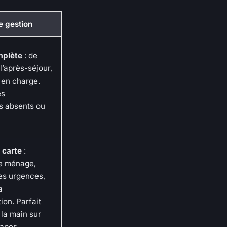
e gestion
mplète
: de
l’après-séjour,
s en charge.
es
es absents ou
 carte
:
e ménage,
es urgences,
a
on. Parfait
 la main sur
tapes.