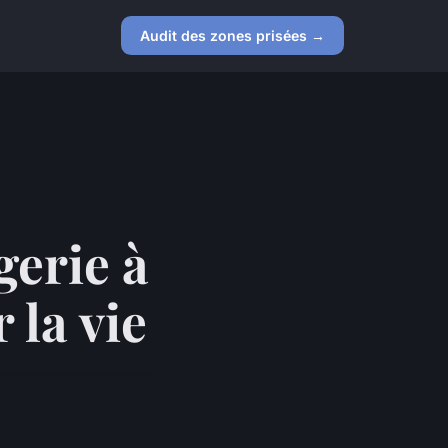
Audit des zones prisées →
gerie à
 la vie