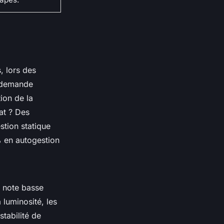
, lors des
a demande
ion de la
at ? Des
tion statique
% en autogestion
e note basse
a luminosité, les
stabilité de