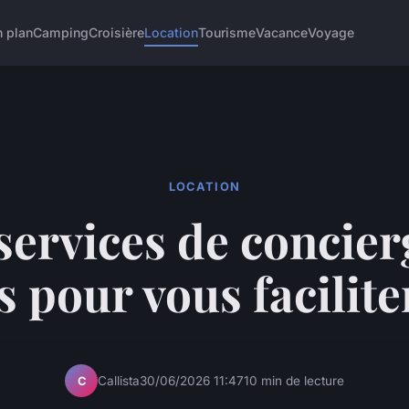
 plan
Camping
Croisière
Location
Tourisme
Vacance
Voyage
LOCATION
services de concier
 pour vous faciliter
Callista
30/06/2026 11:47
10 min de lecture
C