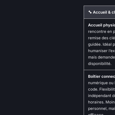
🔧 Accueil & c
Accueil physi
rencontre en 
remise des clés
guidée. Idéal 
humaniser l’ex
mais demande
disponibilité.
Boîtier conne
numérique ou b
code. Flexibilit
indépendant d
horaires. Moin
personnel, mai
efficace.