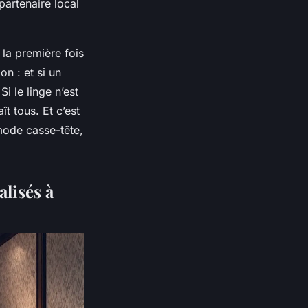
partenaire local
 la première fois
on : et si un
Si le linge n’est
t tous. Et c’est
 mode casse-tête,
alisés à