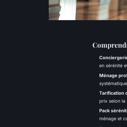
Comprendre
Conciergeri
en sérénité e
Ménage prof
systématique
Tarificatio
prix selon l
Pack séréni
ménage et co