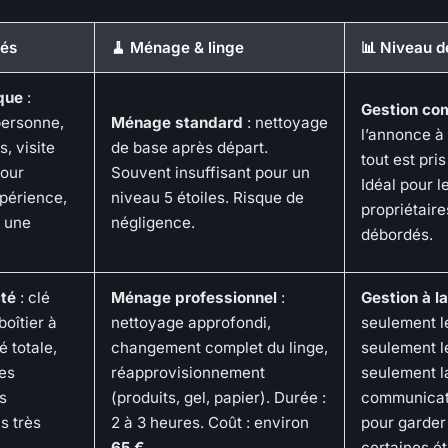
lés
🧹 Ménage & linge
📊 Niveau d
que
:
Gestion co
personne,
Ménage standard
: nettoyage
l’annonce à 
, visite
de base après départ.
tout est pri
pour
Souvent insuffisant pour un
Idéal pour l
périence,
niveau 5 étoiles. Risque de
propriétair
 une
négligence.
débordés.
cté
: clé
Ménage professionnel
:
Gestion à la
oîtier à
nettoyage approfondi,
seulement l
é totale,
changement complet du linge,
seulement l
es
réapprovisionnement
seulement l
s
(produits, gel, papier). Durée :
communicati
s très
2 à 3 heures. Coût : environ
pour garder
65 €
.
certaines é